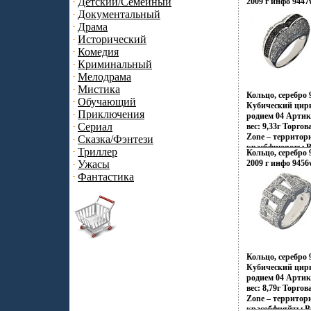
Детский/Семейный
2009 г инфо 9447
Настроения неон
Документальный
французских коф
Драма
индийских двор
рифов и лазурны
Исторический
динамика моды и
Комедия
этовдзбъ воплот
Криминальный
Zen Zone Дизай
Мелодрама
традиционному п
Мистика
украшений, как
Кольцо, серебро 
Украшения Zen 
Обучающий
Кубический цир
избранных – под
Приключения
родием 04 Артик
создавать свой 
Сериал
вес: 9,33г Торго
приобретая при 
Zone – территор
Сказка/Фэнтези
уверенность в св
красбфчюяоты В
Триллер
Кольцо, серебро 
слияние культур
Ужасы
2009 г инфо 9456
контрастов и пр
Фантастика
Настроения неон
французских коф
индийских двор
рифов и лазурны
динамика моды и
все это воплоти
Zen Zone Дизай
традиционному п
Кольцо, серебро 
украшений, как
Кубический цир
Украшения Zen 
родием 04 Артик
избранных – под
вес: 8,79г Торго
создавать свой 
Zone – территор
приобретая при 
красобфчяйты В