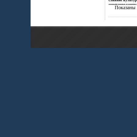
слияние культур
сочетание контр
Показаны 
Настроения неон
французских коф
индийских двор
рифов и лазурны
динамика моды и
это воплотилось
Zen Zone Дизай
традиционному п
украшений, как
Украшения Zen 
избранных – под
создавать свой 
приобретая при 
уверенность в св