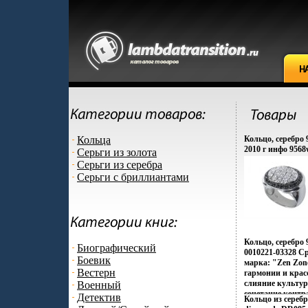
Кольца
Кольцо, серебро 
2010 г инфо 9568
Серьги из золота
Серьги из серебра
Серьги с бриллиантами
Кольцо, серебро
Биографический
0010221-03328 Ср
Боевик
марка: "Zen Zon
Вестерн
гармонии и кра
слияние культур
Военный
сочетание контр
Детектив
Кольцо из сереб
Настроения неон