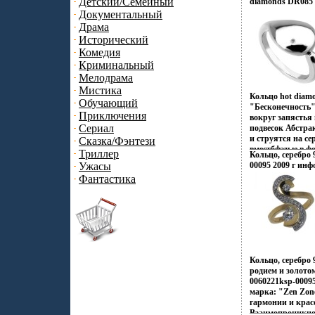
Детский/Семейный
diamonds DR085 
французских коф
Документальный
индийских двор
Драма
рифов и лазурны
динамика моды и
Исторический
это воплотилось
Комедия
Zen Zone Дизай
Криминальный
традиционному п
Мелодрама
украшений, как
Мистика
Украшения Zen 
Кольцо hot diam
избранных – под
Обучающий
"Бесконечность
создавать свой 
Приключения
вокруг запястья 
приобретая при 
Сериал
подвесок Абстра
уверенность в св
и струятся на се
Сказка/Фэнтези
вместбфэдые в ф
Триллер
Кольцо, серебро 
струящаяся и из
Ужасы
00095 2009 г инф
бесконечности в
Фантастика
бриллианты в ка
щедрости и наше
покрыты родием 
Артикул: DR085
серебвдлерро, бр
Гeммологическое
огранка круг 57 г
4, чистота 4 Виз
Кольцо, серебро
— настоящие бр
родием и золото
Преимуществом и
0060221ksp-00095
является их диз
марка: "Zen Zon
английская школ
гармонии и кра
сильнейшей в ми
Взаимопроникно