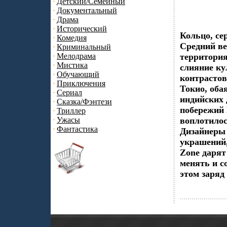
Детский/Семейный
Документальный
Драма
Исторический
Кольцо, се
Комедия
Средний ве
Криминальный
Мелодрама
территория
Мистика
слияние ку
Обучающий
контрастов
Приключения
Токио, оба
Сериал
индийских 
Сказка/Фэнтези
побережий 
Триллер
Ужасы
воплотило
Фантастика
Дизайнеры 
украшений
Zone дарят
менять и с
этом заряд