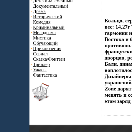
Детский/Семейный
Документальный
Драма
Исторический
Кольцо, се
Комедия
вес: 14,27
Криминальный
Мелодрама
гармонии и
Мистика
Востока и 
Обучающий
противопол
Приключения
французски
Сериал
дворцов, р
Сказка/Фэнтези
Бали, дина
Триллер
Ужасы
воплотило
Фантастика
Дизайнеры 
украшений
Zone дарят
менять и с
этом заряд