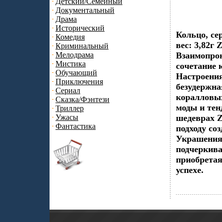
Детский/Семейный
Документальный
Драма
Исторический
Кольцо, се
Комедия
вес: 3,82г
Криминальный
Мелодрама
Взаимопрон
Мистика
сочетание
Обучающий
Настроения
Приключения
безудержна
Сериал
коралловых
Сказка/Фэнтези
моды и тен
Триллер
Ужасы
шедеврах 
Фантастика
подходу со
Украшения 
подчеркива
приобретая
успехе.