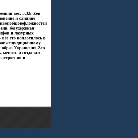
едний вес: 5,32г Zen
овение и слияние
ротивопобшбюфложностей
еин, безудержная
ифов и лазурных
 все это воплотилось в
травжсщчдиционному
х образ Украшения Zen
, менять и создавать
настроения и