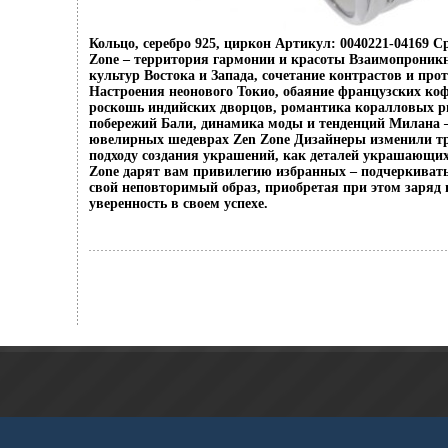
Кольцо, серебро 925, циркон Артикул: 0040221-04169 Ср
Zone – территория гармонии и красоты Взаимопроникн
культур Востока и Запада, сочетание контрастов и п
Настроения неонового Токио, обаяние французских коф
роскошь индийских дворцов, романтика коралловых р
побережий Бали, динамика моды и тенденций Милана –
ювелирных шедеврах Zen Zone Дизайнеры изменили 
подходу создания украшений, как деталей украшающи
Zone дарят вам привилегию избранных – подчеркивать
свой неповторимый образ, приобретая при этом заряд 
уверенность в своем успехе.