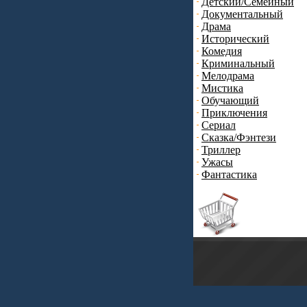
Детский/Семейный
Документальный
Драма
Исторический
Комедия
Криминальный
Мелодрама
Мистика
Обучающий
Приключения
Сериал
Сказка/Фэнтези
Триллер
Ужасы
Фантастика