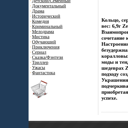
Детский/Семейный
Документальный
Драма
Исторический
Кольцо, се
Комедия
вес: 6,9г 
Криминальный
Мелодрама
Взаимопрон
Мистика
сочетание 
Обучающий
Настроения
Приключения
безудержна
Сериал
коралловых
Сказка/Фэнтези
моды и тен
Триллер
Ужасы
шедеврах 
Фантастика
подходу со
Украшения 
подчеркива
приобретая
успехе.