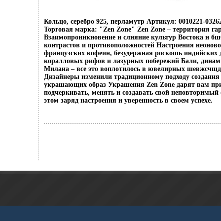
Кольцо, серебро 925, перламутр Артикул: 0010221-03262
Торговая марка: "Zen Zone" Zen Zone – территория г
Взаимопроникновение и слияние культур Востока и бш
контрастов и противоположностей Настроения неоново
французских кофеин, безудержная роскошь индийских 
коралловых рифов и лазурных побережий Бали, динам
Милана – все это воплотилось в ювелирных шевжсчщд
Дизайнеры изменили традиционному подходу создания 
украшающих образ Украшения Zen Zone дарят вам пр
подчеркивать, менять и создавать свой неповторимый 
этом заряд настроения и уверенность в своем успехе.