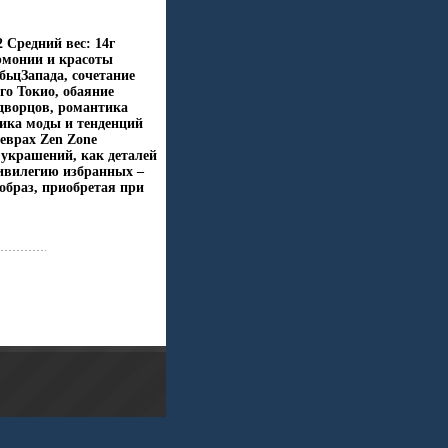
 Средний вес: 14г
армонии и красоты
бьцЗапада, сочетание
го Токио, обаяние
дворцов, романтика
ика моды и тенденций
еврах Zen Zone
украшений, как деталей
ивилегию избранных –
образ, приобретая при