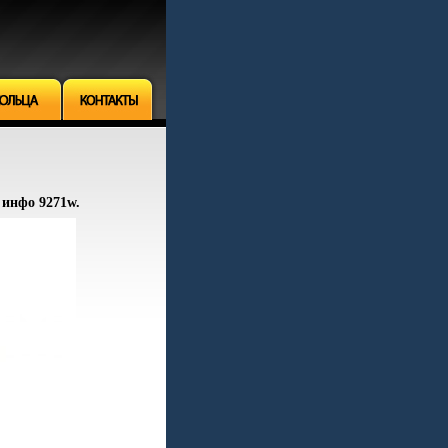
г инфо 9271w.