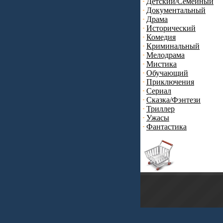
Детский/Семейный
Документальный
Драма
Исторический
Комедия
Криминальный
Мелодрама
Мистика
Обучающий
Приключения
Сериал
Сказка/Фэнтези
Триллер
Ужасы
Фантастика