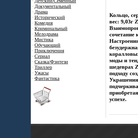
Детский/Семейный
Документальный
Драма
Кольцо, се
Исторический
вес: 9,03г
Комедия
Взаимопрон
Криминальный
Мелодрама
сочетание
Мистика
Настроения
Обучающий
безудержна
Приключения
коралловых
Сериал
моды и тен
Сказка/Фэнтези
шедеврах 
Триллер
Ужасы
подходу со
Фантастика
Украшения 
подчеркива
приобретая
успехе.