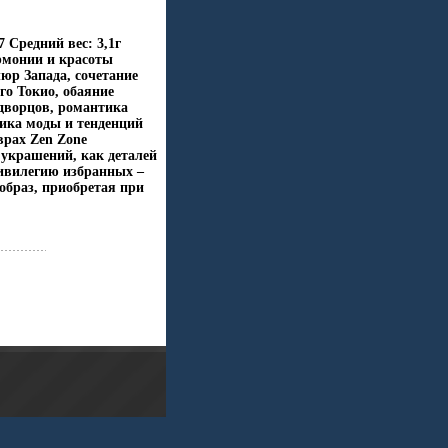
 Средний вес: 3,1г
армонии и красоты
юр Запада, сочетание
го Токио, обаяние
дворцов, романтика
ика моды и тенденций
врах Zen Zone
украшений, как деталей
ивилегию избранных –
образ, приобретая при