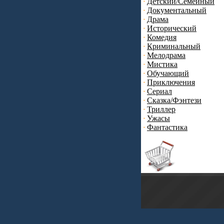
Детский/Семейный
Документальный
Драма
Исторический
Комедия
Криминальный
Мелодрама
Мистика
Обучающий
Приключения
Сериал
Сказка/Фэнтези
Триллер
Ужасы
Фантастика