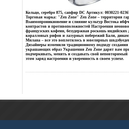
Кольцо, серебро 875, сапфир DC Артикул: 0030221-02367
Торговая марка: "Zen Zone" Zen Zone – территория г
Взаимопроникновение и слияние культур Востока ибфч
контрастов и противоположностей Настроения неоново
французских кофеин, безудержная роскошь индийских 
коралловых рифов и лазурных побережий Бали, динам
Милана – все это воплотилось в ювелирных швдзбуеде
Дизайнеры изменили традиционному подходу создания 
украшающих образ Украшения Zen Zone дарят вам пр
подчеркивать, менять и создавать свой неповторимый 
этом заряд настроения и уверенность в своем успехе.