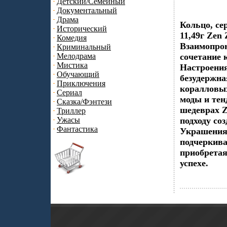
Детский/Семейный
Документальный
Драма
Кольцо, се
Исторический
11,49г Zen
Комедия
Взаимопрон
Криминальный
Мелодрама
сочетание 
Мистика
Настроения
Обучающий
безудержна
Приключения
коралловых
Сериал
моды и тен
Сказка/Фэнтези
шедеврах 
Триллер
Ужасы
подходу со
Фантастика
Украшения 
подчеркива
приобретая
успехе.