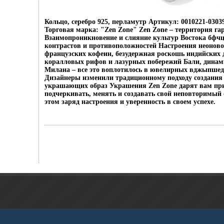
Кольцо, серебро 925, перламутр Артикул: 0010221-03039
Торговая марка: "Zen Zone" Zen Zone – территория г
Взаимопроникновение и слияние культур Востока бфчц
контрастов и противоположностей Настроения неоново
французских кофеин, безудержная роскошь индийских 
коралловых рифов и лазурных побережий Бали, динам
Милана – все это воплотилось в ювелирных вджыпшед
Дизайнеры изменили традиционному подходу создания 
украшающих образ Украшения Zen Zone дарят вам пр
подчеркивать, менять и создавать свой неповторимый 
этом заряд настроения и уверенность в своем успехе.