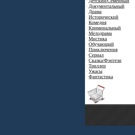
Детский/Семейный
Документальный
Драма
Исторический
Комедия
Криминальный
Мелодрама
Мистика
Обучающий
Приключения
Сериал
Сказка/Фэнтези
Триллер
Ужасы
Фантастика