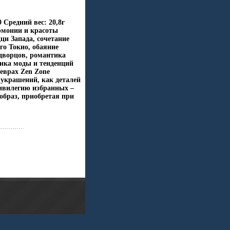
 Средний вес: 20,8г
армонии и красоты
ци Запада, сочетание
го Токио, обаяние
дворцов, романтика
ика моды и тенденций
еврах Zen Zone
украшений, как деталей
ивилегию избранных –
образ, приобретая при