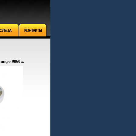
г инфо 9860w.