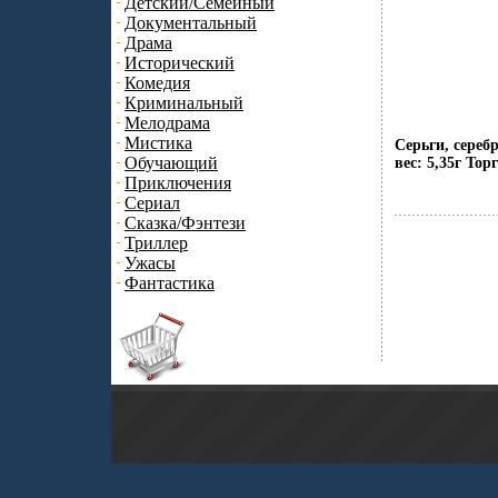
Детский/Семейный
Документальный
Драма
Исторический
Комедия
Криминальный
Мелодрама
Мистика
Серьги, сереб
Обучающий
вес: 5,35г То
Приключения
Сериал
Сказка/Фэнтези
Триллер
Ужасы
Фантастика