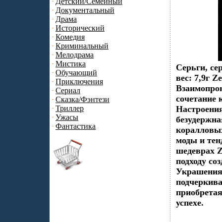
Детский/Семейный
Документальный
Драма
Исторический
Комедия
Криминальный
Мелодрама
Мистика
Серьги, се
Обучающий
вес: 7,9г 
Приключения
Взаимопрон
Сериал
сочетание 
Сказка/Фэнтези
Триллер
Настроения
Ужасы
безудержна
Фантастика
коралловых
моды и тен
шедеврах Z
подходу со
Украшения 
подчеркива
приобретая
успехе.