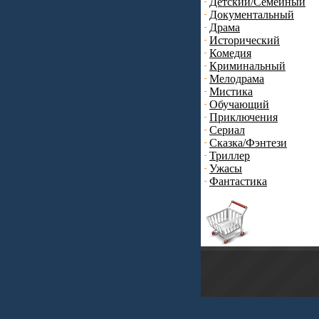
Детский/Семейный
Документальный
Драма
Исторический
Комедия
Криминальный
Мелодрама
Мистика
Обучающий
Приключения
Сериал
Сказка/Фэнтези
Триллер
Ужасы
Фантастика