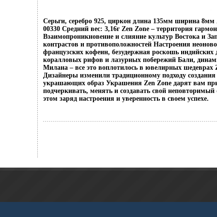
Серьги, серебро 925, циркон длина 135мм ширина 8мм 
00330 Средний вес: 3,16г Zen Zone – территория гармо
Взаимопроникновение и слияние культур Востока и За
контрастов и противоположностей Настроения неоново
французских кофеин, безудержная роскошь индийских 
коралловых рифов и лазурных побережий Бали, динам
Милана – все это воплотилось в ювелирных шедеврах
Дизайнеры изменили традиционному подходу создания 
украшающих образ Украшения Zen Zone дарят вам пр
подчеркивать, менять и создавать свой неповторимый 
этом заряд настроения и уверенность в своем успехе.