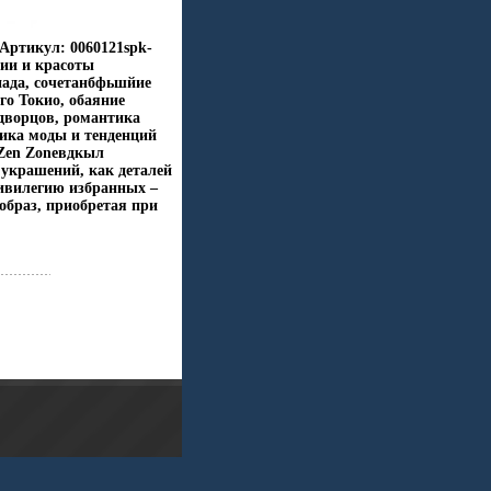
Артикул: 0060121spk-
нии и красоты
пада, сочетанбфьшйие
го Токио, обаяние
дворцов, романтика
ика моды и тенденций
 Zen Zoneвдкыл
украшений, как деталей
ивилегию избранных –
образ, приобретая при