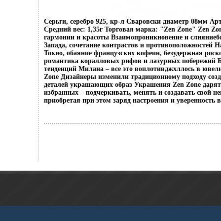
Серьги, серебро 925, кр-л Сваровски диаметр 08мм Арт
Средний вес: 1,35г Торговая марка: "Zen Zone" Zen Zo
гармонии и красоты Взаимопроникновение и слияниеб
Запада, сочетание контрастов и противоположностей Н
Токио, обаяние французских кофеин, безудержная рос
романтика коралловых рифов и лазурных побережий 
тенденций Милана – все это воплотивджхллось в ювел
Zone Дизайнеры изменили традиционному подходу соз
деталей украшающих образ Украшения Zen Zone даря
избранных – подчеркивать, менять и создавать свой н
приобретая при этом заряд настроения и уверенность в