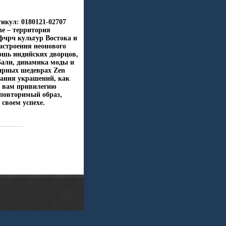
икул: 0180121-02707
ne – территория
фчрч культур Востока и
астроения неонового
кошь индийских дворцов,
Бали, динамика моды и
ирных шедеврах Zen
дания украшений, как
т вам привилегию
еповторимый образ,
 своем успехе.