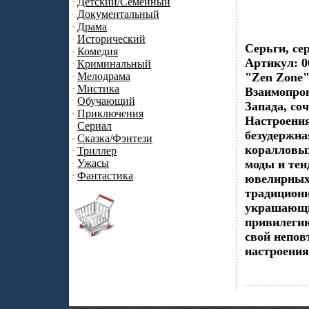
Детский/Семейный
Документальный
Драма
Исторический
Серьги, се
Комедия
Артикул: 0
Криминальный
Мелодрама
"Zen Zone"
Мистика
Взаимопрон
Обучающий
Запада, со
Приключения
Настроения
Сериал
безудержна
Сказка/Фэнтези
коралловых
Триллер
Ужасы
моды и тен
Фантастика
ювелирных
традиционн
украшающи
привилегию
свой непов
настроения