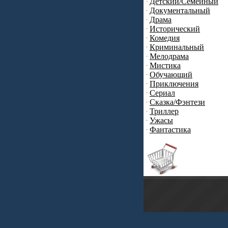
Детский/Семейный
Документальный
Драма
Исторический
Комедия
Криминальный
Мелодрама
Мистика
Обучающий
Приключения
Сериал
Сказка/Фэнтези
Триллер
Ужасы
Фантастика