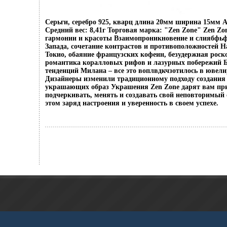
Серьги, серебро 925, кварц длина 20мм ширина 15мм А
Средний вес: 8,41г Торговая марка: "Zen Zone" Zen Zo
гармонии и красоты Взаимопроникновение и слиябфьф
Запада, сочетание контрастов и противоположностей Н
Токио, обаяние французских кофеин, безудержная рос
романтика коралловых рифов и лазурных побережий 
тенденций Милана – все это воплвдкчзотилось в ювел
Дизайнеры изменили традиционному подходу создания 
украшающих образ Украшения Zen Zone дарят вам пр
подчеркивать, менять и создавать свой неповторимый 
этом заряд настроения и уверенность в своем успехе.