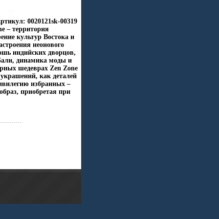
ртикул: 0020121sk-00319
ne – территория
ение культур Востока и
астроения неонового
кошь индийских дворцов,
Бали, динамика моды и
ирных шедеврах Zen Zone
украшений, как деталей
ивилегию избранных –
образ, приобретая при