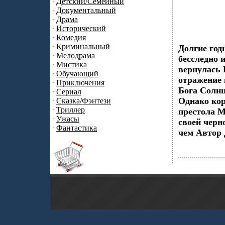
Детский/Семейный
Документальный
Драма
Исторический
Комедия
Криминальный
Долгие год
Мелодрама
бесследно 
Мистика
вернулась 
Обучающий
отражение 
Приключения
Бога Солнц
Сериал
Однако кор
Сказка/Фэнтези
Триллер
престола М
Ужасы
своей черн
Фантастика
чем Автор 