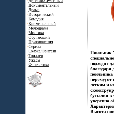
Детский/Семейный
Документальный
Драма
Исторический
Комедия
Криминальный
Мелодрама
Мистика
Обучающий
Приключения
Сериал
Сказка/Фэнтези
Поильник "
Триллер
специальн
Ужасы
подходит д
Фантастика
благодаря 
поильника 
переход от
легким и к
сконструир
бутылки в 
уверенно о
Характерис
Высота пои