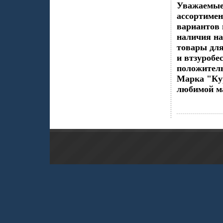
Уважаемые
ассортимен
вариантов 
наличия на
товары дл
и втзуроб
положитель
Марка "Кур
любимой ма