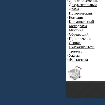
Детский/Семейный
Документальный
Драма
Исторический
Комедия
Криминальный
Мелодрама
Мистика
Обучающий
Приключения
Сериал
Сказка/Фэнтези
Триллер
Ужасы
Фантастика