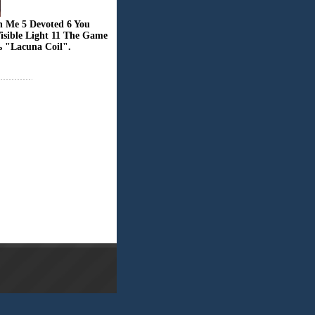
n Me 5 Devoted 6 You
Visible Light 11 The Game
 "Lacuna Coil".