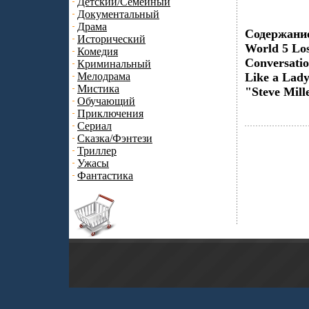
Детский/Семейный
Документальный
Драма
Содержание 
Исторический
World 5 Los
Комедия
Conversatio
Криминальный
Мелодрама
Like a Lady
Мистика
"Steve Mill
Обучающий
Приключения
Сериал
Сказка/Фэнтези
Триллер
Ужасы
Фантастика