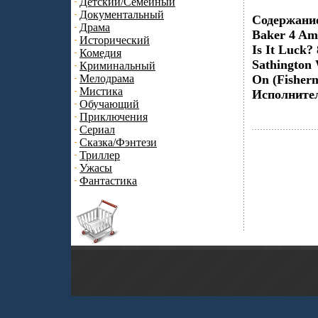
Детский/Семейный
Документальный
Содержание
Драма
Baker 4 Ame
Исторический
Is It Luck?
Комедия
Sathington 
Криминальный
Мелодрама
On (Fisherm
Мистика
Исполнител
Обучающий
Приключения
Сериал
Сказка/Фэнтези
Триллер
Ужасы
Фантастика