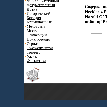
Детский/Семейный
Документальный
Содержание
Драма
Heckler 4 P
Исторический
Harold Of 
Комедия
ввйшнq"Pr
Криминальный
Мелодрама
Мистика
Обучающий
Приключения
Сериал
Сказка/Фэнтези
Триллер
Ужасы
Фантастика