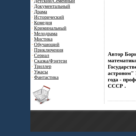
Детский/Семейный
Документальный
Драма
Исторический
Комедия
Криминальный
Мелодрама
Мистика
Обучающий
Приключения
Автор Бори
Сериал
математико
Сказка/Фэнтези
Триллер
Государств
Ужасы
астроном" 
Фантастика
года - про
СССР .