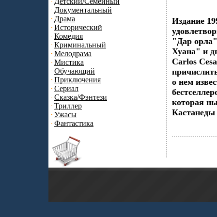
Детский/Семейный
Документальный
Драма
Издание 19
Исторический
удовлетвор
Комедия
"Дар орла"
Криминальный
Хуана" и д
Мелодрама
Carlos Ces
Мистика
Обучающий
причислить
Приключения
о нем извес
Сериал
бестселлер
Сказка/Фэнтези
которая ны
Триллер
Кастанеды 
Ужасы
Фантастика