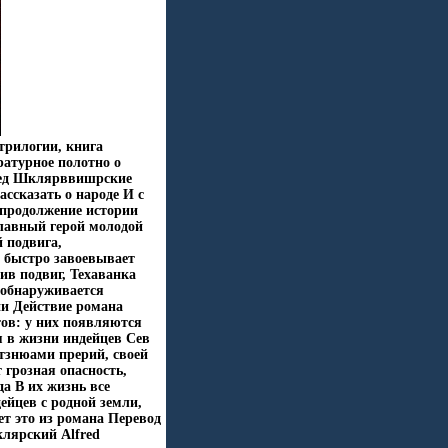
трилогии, книга
ратурное полотно о
ред Шклярввишрские
ассказать о народе И с
 продолжение истории
главный герой молодой
 подвига,
 быстро завоевывает
ив подвиг, Техаванка
о обнаруживается
ни Действие романа
тов: у них появляются
 в жизни индейцев Сев
втзнюами прерий, своей
грозная опасность,
да В их жизнь все
ейцев с родной земли,
т это из романа Перевод
лярский Alfred