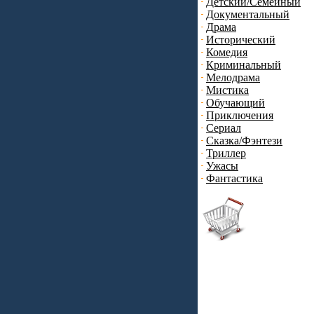
Детский/Семейный
Документальный
Драма
Исторический
Комедия
Криминальный
Мелодрама
Мистика
Обучающий
Приключения
Сериал
Сказка/Фэнтези
Триллер
Ужасы
Фантастика