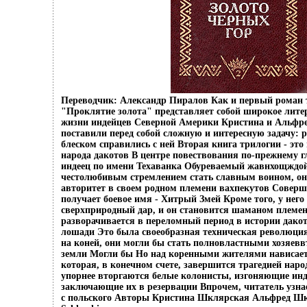
Переводчик: Александр Пиралов Как и первый роман 
"Проклятие золота" представляет собой широкое лите
жизни индейцев Северной Америки Кристина и Альф
поставили перед собой сложную и интересную задачу: р
блеском справились с ней Вторая книга трилогии - это
народа дакотов В центре повествования по-прежнему 
индеец по имени Техаванка Обуреваемый жавнхощждой
честолюбивым стремлением стать славным воином, он
авторитет в своем родном племени вахпекутов Соверш
получает боевое имя - Хитрый Змей Кроме того, у нег
сверхприродный дар, и он становится шаманом племе
разворачивается в переломный период в истории дако
лошади Это была своеобразная техническая революция
на коней, они могли бы стать полновластными хозяев
земли Могли бы Но над коренными жителями нависает 
которая, в конечном счете, завершится трагедией наро
упорнее вторгаются белые колонисты, изгоняющие инд
заключающие их в резервации Впрочем, читатель узнае
с польского Авторы Кристина Шклярская Альфред Шк