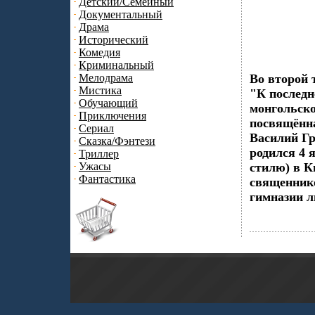
Детский/Семейный
Документальный
Драма
Исторический
Комедия
Криминальный
Мелодрама
Во второй 
Мистика
"К последн
Обучающий
монгольско
Приключения
посвящённ
Сериал
Василий Гр
Сказка/Фэнтези
родился 4 я
Триллер
Ужасы
стилю) в К
Фантастика
священнико
гимназии л