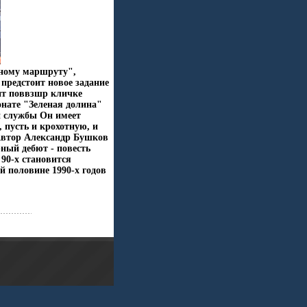
тному маршруту",
 предстоит новое задание
нт поввзшр кличке
онате "Зеленая долина"
й службы Он имеет
 пусть и крохотную, и
Автор Александр Бушков
ный дебют - повесть
 90-х становится
й половине 1990-х годов