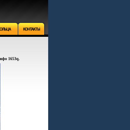
нфо 1653q.