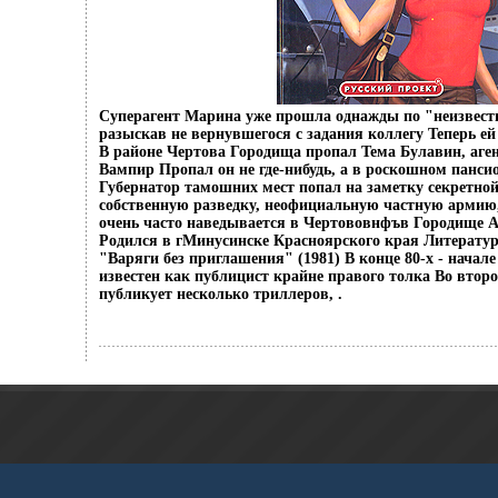
Суперагент Марина уже прошла однажды по "неизвес
разыскав не вернувшегося с задания коллегу Теперь ей
В районе Чертова Городища пропал Тема Булавин, аге
Вампир Пропал он не где-нибудь, а в роскошном панси
Губернатор тамошних мест попал на заметку секретно
собственную разведку, неофициальную частную армию,
очень часто наведывается в Чертововнфъв Городище 
Родился в гМинусинске Красноярского края Литератур
"Варяги без приглашения" (1981) В конце 80-х - начале
известен как публицист крайне правого толка Во второ
публикует несколько триллеров, .