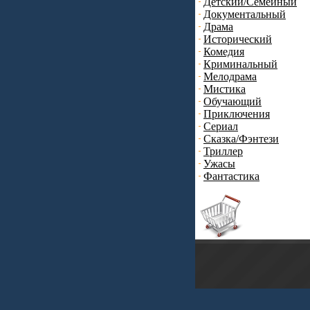
Детский/Семейный
Документальный
Драма
Исторический
Комедия
Криминальный
Мелодрама
Мистика
Обучающий
Приключения
Сериал
Сказка/Фэнтези
Триллер
Ужасы
Фантастика