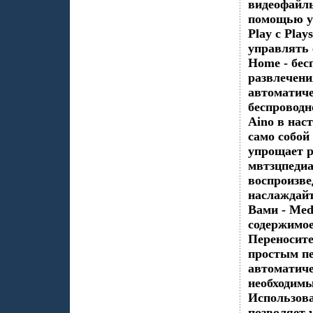
видеофайлы
помощью у
Play с Play
управлять 
Home - бес
развлечени
автоматиче
беспроводн
Aino в нас
само собо
упрощает р
мвтзцпедиа
воспроизве
наслаждайт
Вами - Med
содержимое
Переносите
простым пе
автоматиче
необходимы
Использова
позволяет 