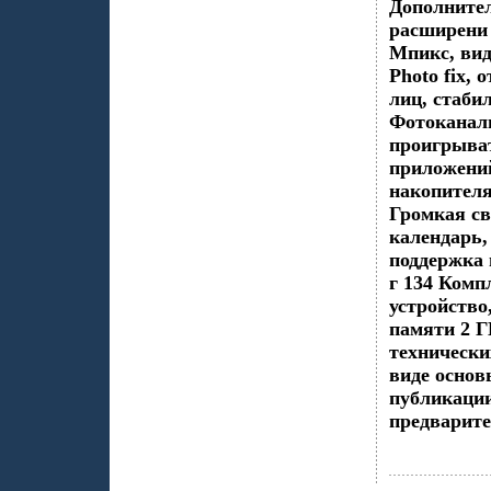
Дополните
расширени 
Мпикс, вид
Photo fix,
лиц, стаби
Фотоканал
проигрыват
приложени
накопител
Громкая св
календарь,
поддержка 
г 134 Комп
устройство
памяти 2 Г
технически
виде основ
публикации
предварите