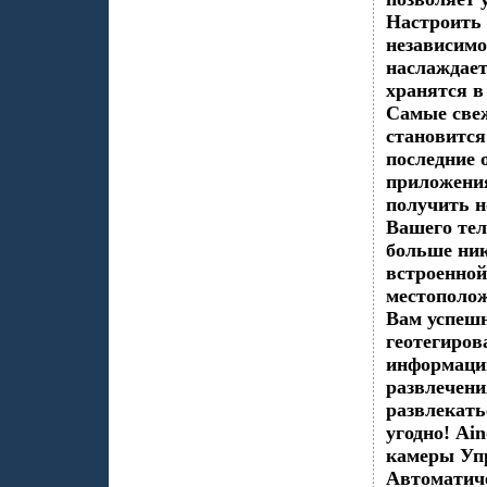
Настроить 
независимо
наслаждает
хранятся в
Самые свеж
становится
последние 
приложени
получить 
Вашего те
больше ник
встроенной
местополож
Вам успешн
геотегиров
информаци
развлечени
развлекать
угодно! Ai
камеры Уп
Автоматиче