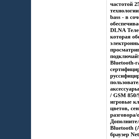
частотой 2
технологии 
bass - в с
обеспечива
DLNA Теле
которая об
электронны
просматрив
подключайт
Bluetooth-
сертифицир
руссифицир
пользовате
аксессуары
/ GSM 850/
игровые кл
цветов, се
разговора/
Дополните
Bluetooth 
браузер Ne