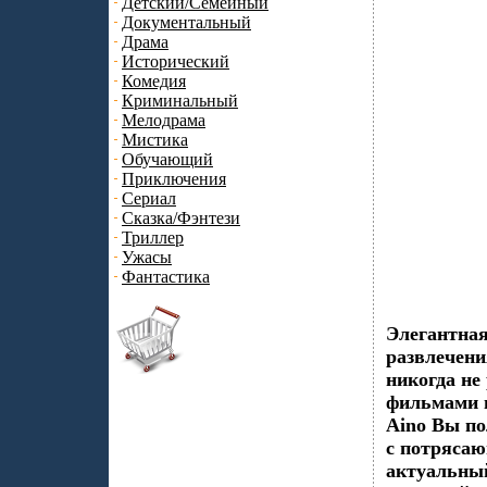
Детский/Семейный
Документальный
Драма
Исторический
Комедия
Криминальный
Мелодрама
Мистика
Обучающий
Приключения
Сериал
Сказка/Фэнтези
Триллер
Ужасы
Фантастика
Элегантная 
развлечени
никогда не
фильмами и
Aino Вы по
с потряса
актуальны