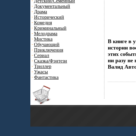
Детский/Семейный
Документальный
Драма
Исторический
Комедия
Криминальный
Мелодрама
Мистика
В книге в 
Обучающий
истории во
Приключения
этих событ
Сериал
ни разу не
Сказка/Фэнтези
Триллер
Валид Авто
Ужасы
Фантастика