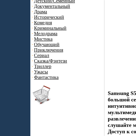
Детский/Семейный
Документальный
Драма
Исторический
Комедия
Криминальный
Мелодрама
Мистика
Обучающий
Приключения
Сериал
Сказка/Фэнтези
Триллер
Ужасы
Фантастика
Samsung S5
большой се
интуитивно
мультимеди
развлечени
слушайте м
Доступ к с