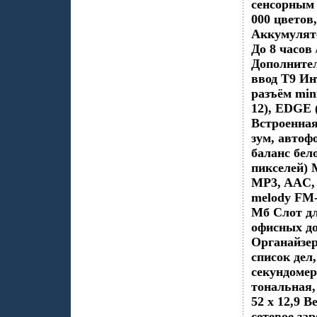
сенсорным 
000 цветов
Аккумулято
До 8 часов
Дополните
ввод Т9 Ин
разъём min
12), EDGE 
Встроенная
зум, автоф
баланс бел
пикселей) 
MP3, AAC, 
melody FM-
Мб Слот дл
офисных до
Органайзер
список дел
секундомер
тональная,
52 x 12,9 
сетевое за