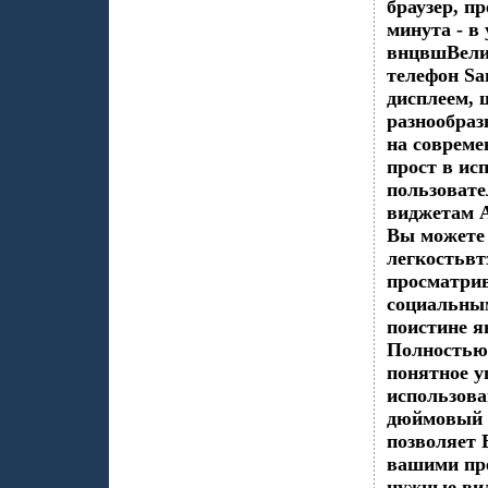
браузер, п
минута - в
внцвшВели
телефон Sa
дисплеем,
разнообра
на совреме
прост в ис
пользовате
виджетам 
Вы можете 
легкостьвт
просматри
социальны
поистине я
Полностью 
понятное у
использова
дюймовый д
позволяет 
вашими пре
нужные ви