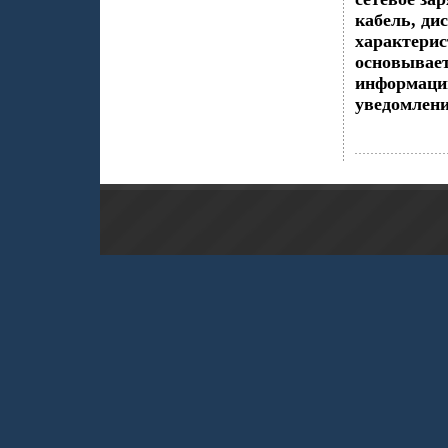
кабель, ди
характерис
основывает
информации
уведомлени