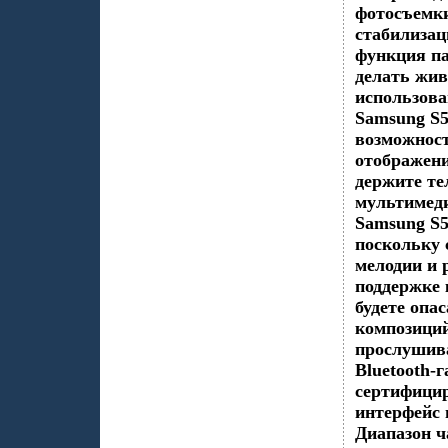
фотосъемки
стабилизац
функция п
делать жи
использова
Samsung S
возможнос
отображени
держите те
мультимед
Samsung S
поскольку 
мелодии и
поддержке 
будете опа
композиций
прослушив
Bluetooth-
сертифицир
интерфейс 
Диапазон ч