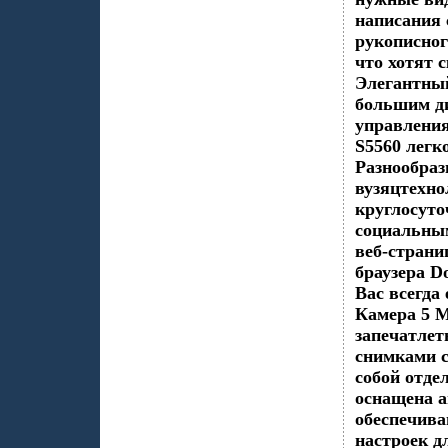
написания
рукописног
что хотят 
Элегантный
большим д
управления
S5560 легк
Разнообра
вузяцтехно
круглосуто
социальны
веб-страни
браузера D
Вас всегда
Камера 5 
запечатлет
снимками с
собой отде
оснащена а
обеспечива
настроек д