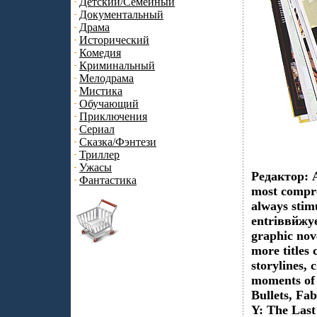
Детский/Семейный
Документальный
Драма
Исторический
Комедия
Криминальный
Мелодрама
Мистика
Обучающий
Приключения
Сериал
Сказка/Фэнтези
Триллер
Ужасы
Редактор: A
Фантастика
most compre
always stim
entriввйжуe
graphic nove
more titles 
storylines, 
moments of
Bullets, Fa
Y: The Last