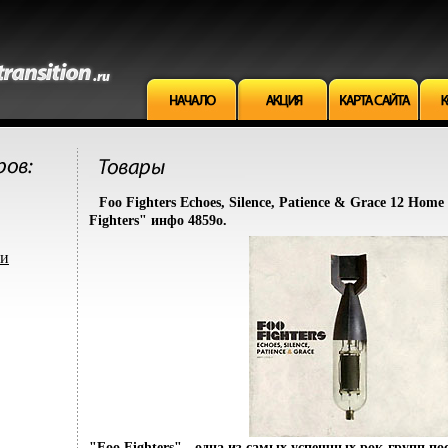
Foo Fighters Echoes, Silence, Patience & Grace 12 Ho
Fighters" инфо 4859o.
ми
"Foo Fighters" - одна из самых успешных рок-групп пос