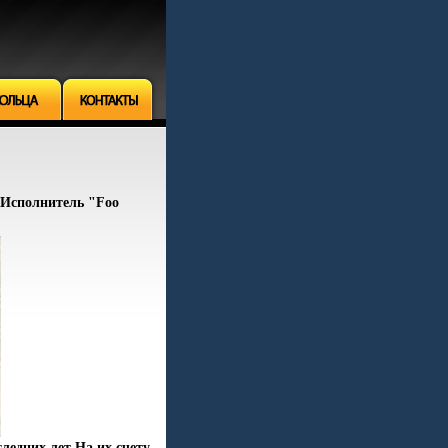
me Исполнитель "Foo
ледних лет На их счету -