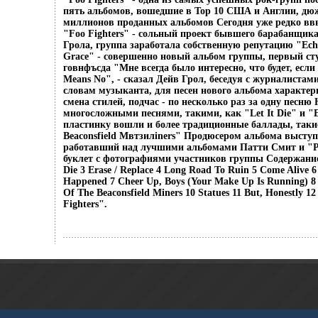
пять альбомов, вошедшие в Тор 10 США и Англии, дюж
миллионов проданных альбомов Сегодня уже редко вв
"Foo Fighters" - сольный проект бывшего барабанщика
Грола, группа заработала собственную репутацию "Echoe
Grace" - совершенно новый альбом группы, первый ст
говнфъсда "Мне всегда было интересно, что будет, если
Means No", - сказал Дейв Грол, беседуя с журналистам
словам музыканта, для песен нового альбома характер
смена стилей, подчас - по несколько раз за одну песню
многосложными песнями, такими, как "Let It Die" и "Er
пластинку вошли и более традиционные баллады, такие
Beaconsfield Mвтзилiners" Продюсером альбома высту
работавший над лучшими альбомами Патти Смит и "Pi
буклет с фотографиями участников группы Содержание 1
Die 3 Erase / Replace 4 Long Road To Ruin 5 Come Alive 
Happened 7 Cheer Up, Boys (Your Make Up Is Running) 8
Of The Beaconsfield Miners 10 Statues 11 But, Honestly
Fighters".