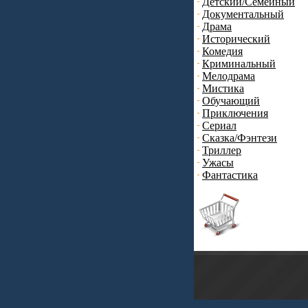
Детский/Семейный
Документальный
Драма
Исторический
Комедия
Криминальный
Мелодрама
Мистика
Обучающий
Приключения
Сериал
Сказка/Фэнтези
Триллер
Ужасы
Фантастика