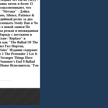
ина хитов и более 15
взщзспоминают, что
 "Nirvana" - Дэйва
s, Silence, Patience &
удийный релиз за два
 смешать Steely Dan и No
и о новой записи По
на резкая и неожиданная
 Наряду с жесткими и
ase / Replace" в
 как "The Ballad Of The
пил Гил Нортон,
xies" Издание содержит
 The Pretender 2 Let It
6 Stranger Things Have
 Summer's End 9 Ballad
 12 Home Исполнитель "Foo