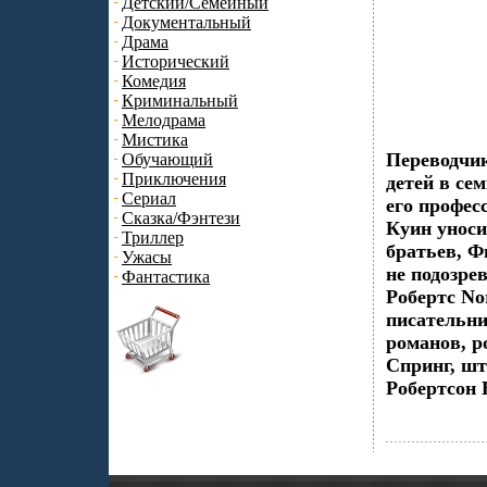
Детский/Семейный
Документальный
Драма
Исторический
Комедия
Криминальный
Мелодрама
Мистика
Переводчи
Обучающий
Приключения
детей в се
Сериал
его профес
Сказка/Фэнтези
Куин уноси
Триллер
братьев, Ф
Ужасы
не подозре
Фантастика
Робертс No
писательни
романов, р
Спринг, шт
Робертсон 