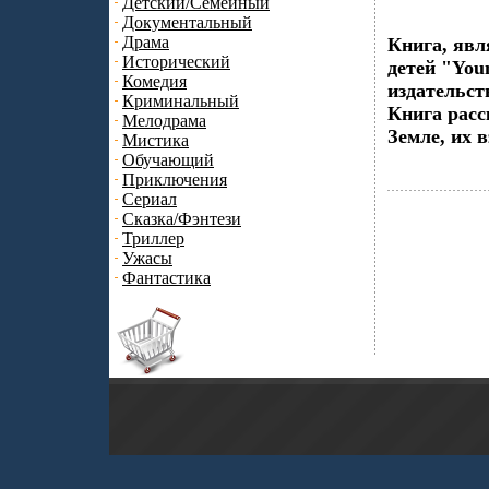
Детский/Семейный
Документальный
Драма
Книга, явл
Исторический
детей "You
Комедия
издательст
Криминальный
Книга расс
Мелодрама
Земле, их 
Мистика
Обучающий
Приключения
Сериал
Сказка/Фэнтези
Триллер
Ужасы
Фантастика