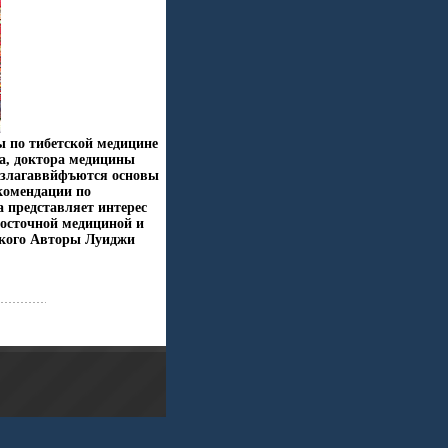
 по тибетской медицине
ка, доктора медицины
 излагаввйфъются основы
комендации по
 представляет интерес
 восточной медициной и
ского Авторы Луиджи