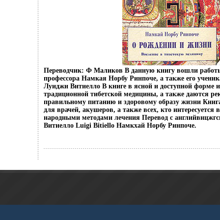
Переводчик: Ф Маликов В данную книгу вошли работы
профессора Намкая Норбу Ринпоче, а также его учени
Луиджи Витиелло В книге в ясной и доступной форме
традиционной тибетской медицины, а также даются ре
правильному питанию и здоровому образу жизни Книга
для врачей, акушеров, а также всех, кто интересуется
народными методами лечения Перевод с английвнцжг
Витиелло Luigi Bitiello Намкхай Норбу Ринпоче.