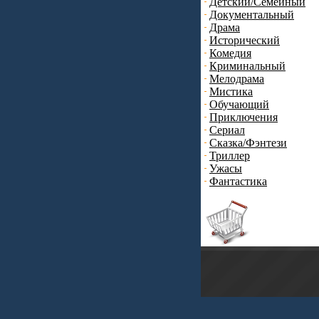
Детский/Семейный
Документальный
Драма
Исторический
Комедия
Криминальный
Мелодрама
Мистика
Обучающий
Приключения
Сериал
Сказка/Фэнтези
Триллер
Ужасы
Фантастика