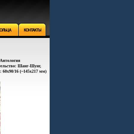
 Антология
тельство: Шанг-Шунг,
: 60x90/16 (~145х217 мм)