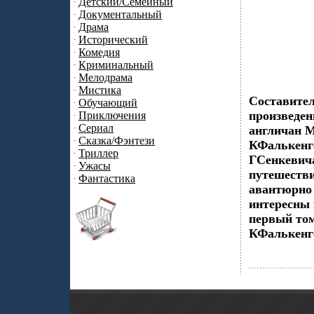
Детский/Семейный
Документальный
Драма
Исторический
Комедия
Криминальный
Мелодрама
Мистика
Составите
Обучающий
произведен
Приключения
Сериал
англичан М
Сказка/Фэнтези
КФалькенг
Триллер
ГСенкевича
Ужасы
путешестви
Фантастика
авантюрно 
интересны 
первый то
КФалькенг