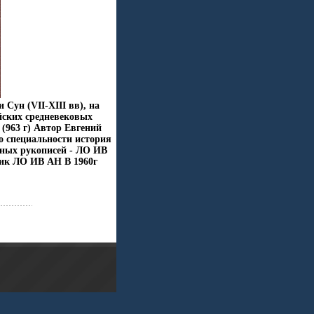
Сун (VII-XIII вв), на
йских средневековых
 (963 г) Автор Евгений
о специальности история
чных рукописей - ЛО ИВ
ик ЛО ИВ АН В 1960г