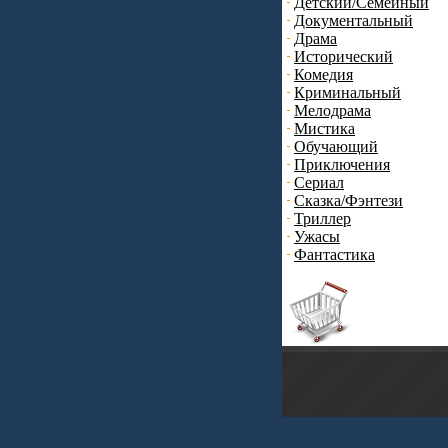
Детский/Семейный
Документальный
Драма
Исторический
Комедия
Криминальный
Мелодрама
Мистика
Обучающий
Приключения
Сериал
Сказка/Фэнтези
Триллер
Ужасы
Фантастика