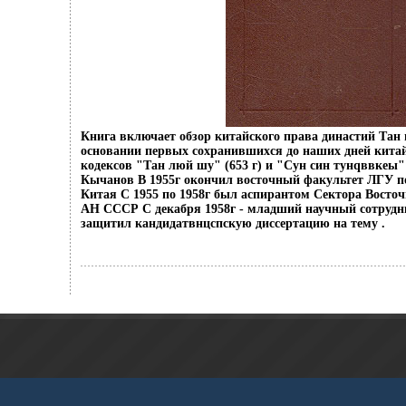
Книга включает обзор китайского права династий Тан и 
основании первых сохранившихся до наших дней кита
кодексов "Тан люй шу" (653 г) и "Сун син тунqввкеы"
Кычанов В 1955г окончил восточный факультет ЛГУ п
Китая С 1955 по 1958г был аспирантом Сектора Восто
АН СССР С декабря 1958г - младший научный сотрудн
защитил кандидатвнцспскую диссертацию на тему .