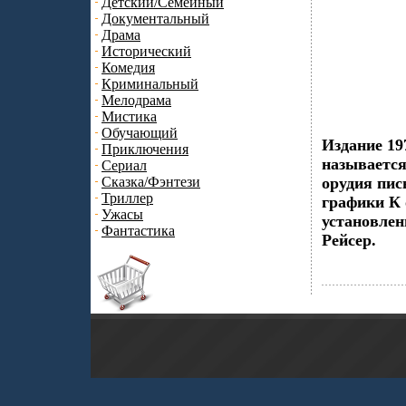
Детский/Семейный
Документальный
Драма
Исторический
Комедия
Криминальный
Мелодрама
Мистика
Обучающий
Издание 19
Приключения
называется
Сериал
Сказка/Фэнтези
орудия пис
Триллер
графики К 
Ужасы
установлен
Фантастика
Рейсер.