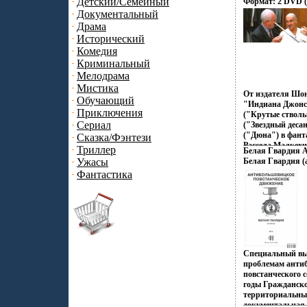
Детский/Семейный
Формат: 2 DVD (
гражданской вой
Дистрибьютор: T
Документальный
вымышлены, они 
Субтитры: Русск
Драма
писателя Также 
дорожки: Русски
и роман "Исчезн
Исторический
Digital 5 1 инфо 
трудным судьбам 
Комедия
то внфшзстепени
Криминальный
продолжением "
Мелодрама
Юрий Трифонов 
Мистика
окончил Литера
От издателя Шо
Горького В 1950
Обучающий
"Индиана Джонс
"Студенты", за 
Приключения
("Крутые ствол
удостоен Госуда
Сериал
("Звездный деса
Среди наиболее 
("Дюна") в фант
Сказка/Фэнтези
романы "Другая 
Рассела Малкехи
Триллер
Белая Гвардия А
Озоновый слой З
Ужасы
Белая Гвардия (
нависает над вс
Фантастика
МакЛауду, кото
простого смертн
происходящие с
противник - внц
могущественной 
Бессмертный, ка
Рассел Малкехи 
Жан-Люк Дефейт
Специальный вы
Шон Коннери пол
проблемам анти
гонорар 3,5 млн 
повстанческого 
сколько за главн
годы Гражданск
"Красным октябр
территориальный
Дополнительные
документальная 