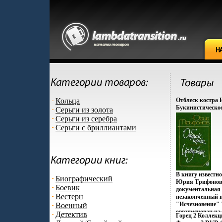
Кольца
Отблеск костра 
Букинистическое
Серьги из золота
Хорошая Издател
Серьги из серебра
Москва, 1988 г Т
Серьги с бриллиантами
ISBN 5-265-0015
Формат: 84x108/
13081p.
В книгу известно
Биографический
Юрия Трифонова 
Боевик
документальная 
Вестерн
незаконченный 
"Исчезновение" 
Военный
оввзхмснован на
Детектив
Горец 2 Коллекц
материалах, ка