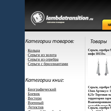
Кольца
Серьги, серебро 9
инфо 10133w.
Серьги из золота
Серьги из серебра
Серьги с бриллиантами
Серьги, серебро
Биографический
13мм Артикул: 1
Боевик
8,21г Торговая м
Вестерн
территория гар
Взаимопроникно
Военный
культбфьщэур Во
Детектив
Серьги, серебро 9
контрастов и пр