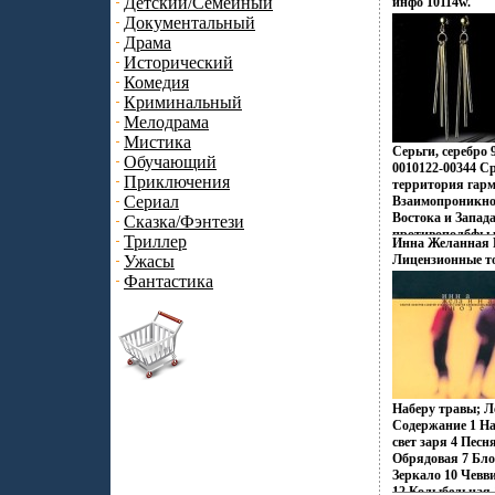
Детский/Семейный
инфо 10114w.
Настроения неон
Документальный
французских коф
Драма
индийских двор
рифов и лазурны
Исторический
динамика моды и
Комедия
это воплотилось
Криминальный
Zen Zone Дизай
Мелодрама
традиционному п
Мистика
украшений, как
Серьги, серебро 
Украшения Zen 
Обучающий
0010122-00344 Ср
избранных – под
Приключения
территория гар
создавать свой 
Сериал
Взаимопроникно
приобретая при 
Востока и Запада
Сказка/Фэнтези
уверенность в св
противополбфьы
Триллер
Инна Желанная 
неонового Токио
Ужасы
Лицензионные т
кофеин, безудер
аудионосителей 
Фантастика
дворцов, романт
лазурных побере
тенденций Милан
ювелирных шеде
изменили традв
создания украше
украшающих обр
дарят вам приви
Наберу травы; Ле
подчеркивать, ме
Содержание 1 На
неповторимый об
свет заря 4 Песн
заряд настроения
Обрядовая 7 Бло
успехе.
Зеркало 10 Чевв
12 Колыбельная