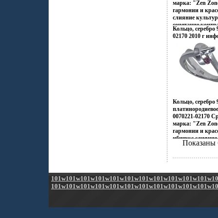
марка: "Zen Zon
приобретая при 
гармонии и кра
уверенность в св
слияние культур
сочетание контр
Кольцо, серебро 
Настроения неон
02170 2010 г инф
французских коф
индийских двор
рифов и лазурны
динамика моды и
это воплотилось
Zen Zone Дизай
традиционному п
украшений, как
Украшения Zen 
Кольцо, серебро 
избранных – под
платинородиево
создавать свой 
0070221-02170 Ср
приобретая при 
марка: "Zen Zon
уверенность в св
гармонии и кра
ибшвжс слияние 
Показаны 
сочетание контр
Настроения неон
французских коф
индийских двор
рифов и лазурны
101w
101w
101w
101w
101w
101w
101w
101w
101w
101w
101w
1
динамика моды и
101w
101w
101w
101w
101w
101w
101w
101w
101w
101w
101w
1
этовжтбз воплот
Zen Zone Дизай
традиционному п
украшений, как