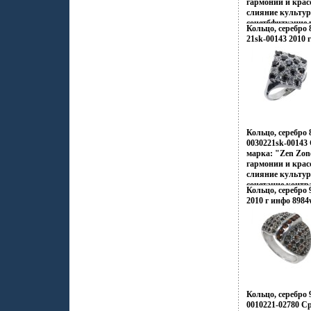
гармонии и кра
уверенность в св
слияние культур
сочетбфчтуание 
Кольцо, серебро 
противоположнос
21sk-00143 2010 
Токио, обаяние 
безудержная рос
романтика кора
побережий Бали,
тенденций Милан
ювелирных шеде
Дизайнеры изме
подходу создани
украшающих обр
Кольцо, серебро 
дарят вам приви
0030221sk-00143 
подчеркивать, ме
марка: "Zen Zon
неповторимый об
гармонии и кра
заряд настроения
слияние культур
успехе.
сочетание контр
Кольцо, серебро 
Настроения неон
2010 г инфо 8984
французских коф
индийских двор
рифов и лазурны
динамика моды и
это воплотилось
шедеврах Zen Zo
традиционному п
украшений, как
Украшения Zen 
Кольцо, серебро 
избранных – под
0010221-02780 Ср
создавать свой 