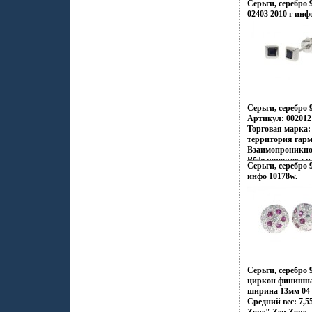
Серьги, серебро 
Желанная Родила
02403 2010 г инф
Москве, в 1967 г
Зеленоград Учил
классу фортепиан
студентка музы
имени Ипполитов
С середины вось
Серьги, серебро
Артикул: 0020121
Торговая марка:
территория гар
Взаимопроникно
Вбфьшчостока и 
Серьги, серебро 9
контрастов и пр
инфо 10178w.
Настроения неон
французских коф
индийских двор
рифов и лазурны
динамика моды и
это воплотилос
шедеврах Zen Zo
традиционному п
украшений, как
Серьги, серебро
Украшения Zen 
циркон финишна
избранных – под
ширина 13мм 04 
создавать свой 
Средний вес: 7,5
приобретая при 